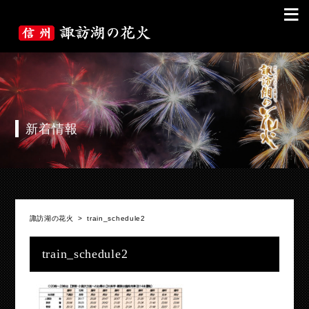
≡
新着情報
諏訪湖の花火
>
train_schedule2
train_schedule2