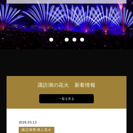
1
2
3
4
5
諏訪湖の花火 新着情報
一覧を見る
2026.03.13
諏訪湖祭湖上花火