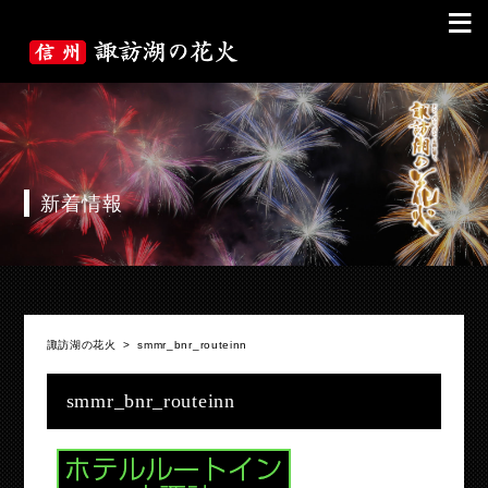
≡
新着情報
諏訪湖の花火
>
smmr_bnr_routeinn
smmr_bnr_routeinn