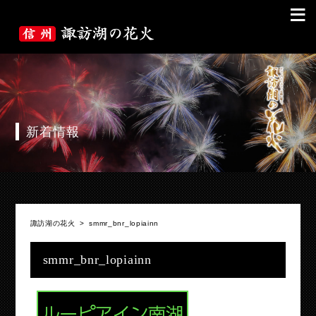
≡
新着情報
諏訪湖の花火
>
smmr_bnr_lopiainn
smmr_bnr_lopiainn