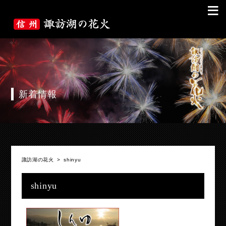
≡
新着情報
諏訪湖の花火
>
shinyu
shinyu