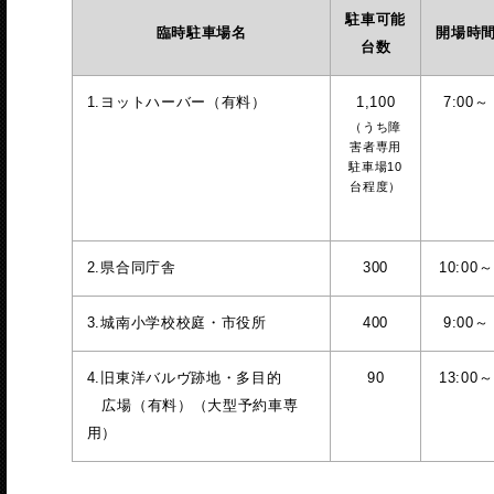
駐車可能
臨時駐車場名
開場時
台数
1.ヨットハーバー（有料）
1,100
7:00～
（うち障
害者専用
駐車場10
台程度）
2.県合同庁舎
300
10:00～
3.城南小学校校庭・市役所
400
9:00～
4.旧東洋バルヴ跡地・多目的
90
13:00～
広場（有料）（大型予約車専
用）