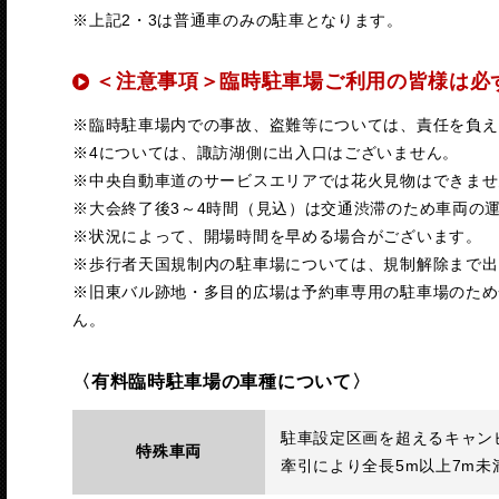
※上記2・3は普通車のみの駐車となります。
＜注意事項＞臨時駐車場ご利用の皆様は必
※臨時駐車場内での事故、盗難等については、責任を負え
※4については、諏訪湖側に出入口はございません。
※中央自動車道のサービスエリアでは花火見物はできませ
※大会終了後3～4時間（見込）は交通渋滞のため車両の
※状況によって、開場時間を早める場合がございます。
※歩行者天国規制内の駐車場については、規制解除まで出
※旧東バル跡地・多目的広場は予約車専用の駐車場のため
ん。
〈有料臨時駐車場の車種について〉
駐車設定区画を超えるキャン
特殊車両
牽引により全長5m以上7m未