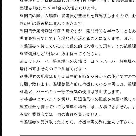
※整理券は、待機車両1台につき1枚の発行です。徒歩等車両
整理券1枚につき車1台の入場となります。
※開門の際、入場前に警備員が整理券を確認致しますので、
両の列の最後尾に並んで頂きます。
※開門予定時刻は午前７時ですが、開門時間を早めることも
理券を持っていても入場順番が遅れることになります。また
※整理券を持っている方に優先的に入場して頂き、その後整
※警備員などの指示に必ず従ってください。
※ヨットハーバー駐車場への入場は、ヨットハーバー駐車場
場は出来ませんのでご注意ください。
※整理券の配布は９月１日午前５時３０分からの予定ですの
お願い致します。整理券配布前に待機している車両には、整
※花火、バーベキュー等の火気の使用は禁止致します。
※待機中はエンジンを切り、周辺住民への配慮をお願い致し
※整理券を持っていても満車の場合には、入場できません。
も実行委員会では一切の責任を負いません。
※整理券を受け取った方から、待機車両の列に並んで下さい