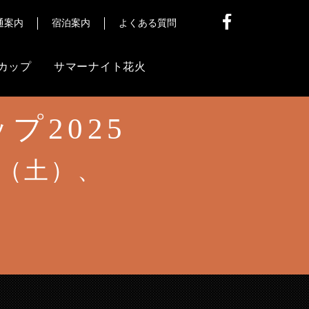
通案内
宿泊案内
よくある質問
カップ
サマーナイト花火
プ2025
他
信
日（土）、
ア様
）