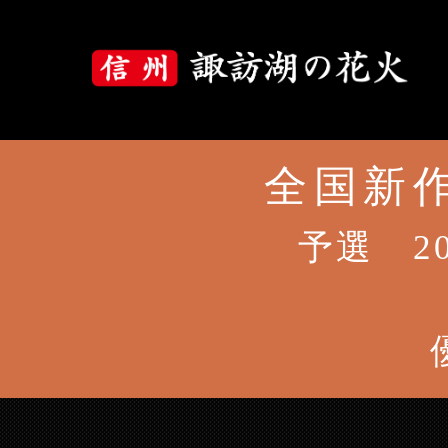
全国新作
大会について
大会概要
予選 2
大会プログラム
花火の歴史