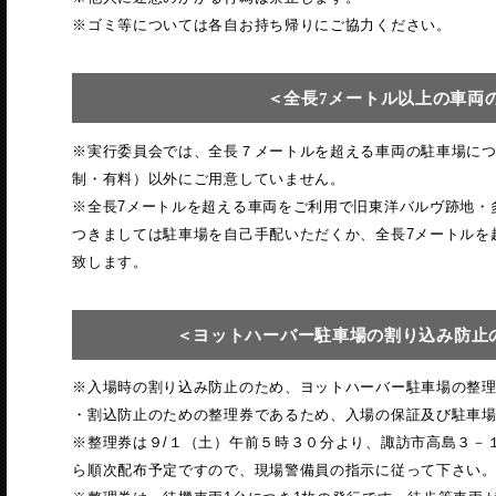
※ゴミ等については各自お持ち帰りにご協力ください。
＜全長7メートル以上の車両
※実行委員会では、全長７メートルを超える車両の駐車場に
制・有料）以外にご用意していません。
※全長7メートルを超える車両をご利用で旧東洋バルヴ跡地・
つきましては駐車場を自己手配いただくか、全長7メートルを
致します。
＜ヨットハーバー駐車場の割り込み防止
※入場時の割り込み防止のため、ヨットハーバー駐車場の整
・割込防止のための整理券であるため、入場の保証及び駐車
※整理券は９/１（土）午前５時３０分より、諏訪市高島３－
ら順次配布予定ですので、現場警備員の指示に従って下さい