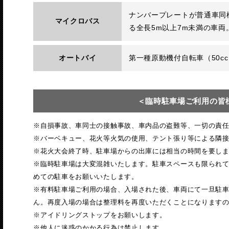
ナンバープレートが普通車同
マイクロバス
る全長5m以上7m未満の車両
オートバイ
第一種原動機付自転車（50c
＜臨時駐車場ご利用の皆
※自損事故、車同士の接触事故、車内品の盗難等、一切の責
※バーベキュー、花火等火気の使用、テント張り等による隣
※花火大会終了時、駐車場からの出庫には相当の時間を要し
※臨時駐車場は大変混雑いたします。駐車スペースも限られ
めての駐車をお願いいたします。
※有料駐車場ご利用の場合、入場された後、車両にて一旦駐
ん。再度入場の場合は整理料を再度いただくことになります
※アイドリングストップをお願いします。
※他人に迷惑のかかる行為は禁止します。