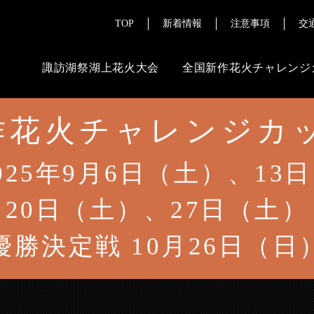
TOP
新着情報
注意事項
交
諏訪湖祭湖上花火大会
全国新作花火チャレンジ
花火チャレンジカッ
ご来場にあたって
その
よくある質問
花火ライブ配
025年9月6日（土）、13
チケット販売情報
報道・メディ
20日（土）、27日（土）
交通案内
優勝決定戦 10月26日（日
注意事項