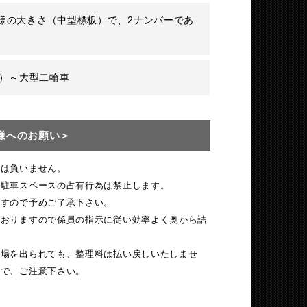
様の大きさ（中型標板）で、2ナンバーであ
。
c）～大型二輪車
様へのお願い＞
任は負いません。
接駐車スペースの占有行為は禁止します。
ますので予めご了承下さい。
ておりますので係員の指示に従い効率よく奥から詰
車場を出られても、整理料は払い戻しいたしませ
ので、ご注意下さい。