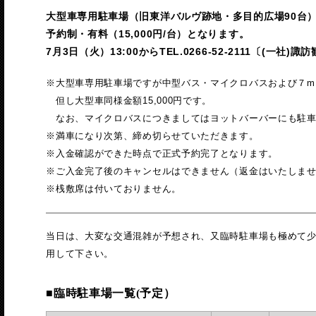
大型車専用駐車場（旧東洋バルヴ跡地・多目的広場90台
予約制・有料（15,000円/台）となります。
7月3日（火）13:00からTEL.0266-52-2111〔(一
※大型車専用駐車場ですが中型バス・マイクロバスおよび７m
但し大型車同様金額15,000円です。
なお、マイクロバスにつきましてはヨットバーバーにも駐車
※満車になり次第、締め切らせていただきます。
※入金確認ができた時点で正式予約完了となります。
※ご入金完了後のキャンセルはできません（返金はいたしま
※桟敷席は付いておりません。
当日は、大変な交通混雑が予想され、又臨時駐車場も極めて
用して下さい。
■臨時駐車場一覧(予定）