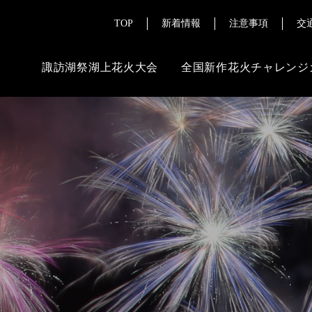
TOP
新着情報
注意事項
交
諏訪湖祭湖上花火大会
全国新作花火チャレンジ
ご来場にあたって
その
よくある質問
花火ライブ配
チケット販売情報
報道・メディ
交通案内
注意事項