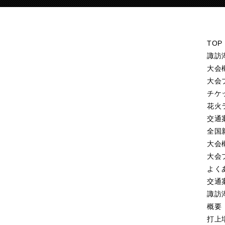
TOP
諏訪
大会
大会
チケ
花火
交通
全国
大会
大会
よく
交通
諏訪
概要
打上