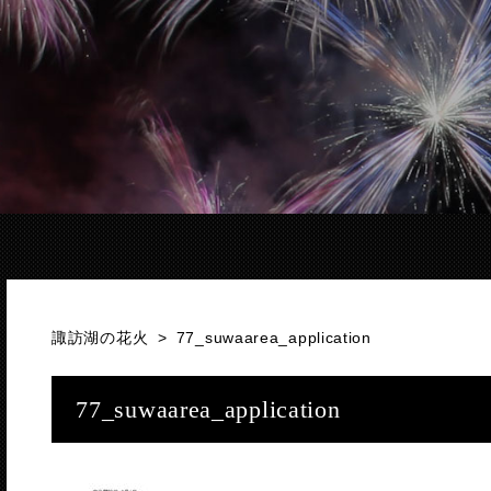
諏訪湖の花火
>
77_suwaarea_application
77_suwaarea_application