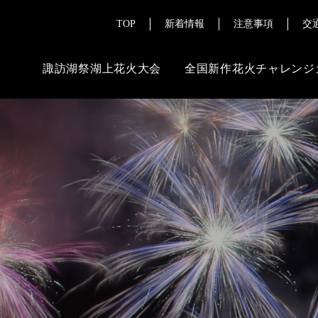
TOP
新着情報
注意事項
交
諏訪湖祭湖上花火大会
全国新作花火チャレンジ
ご来場にあたって
その
よくある質問
花火ライブ配
チケット販売情報
報道・メディ
交通案内
注意事項