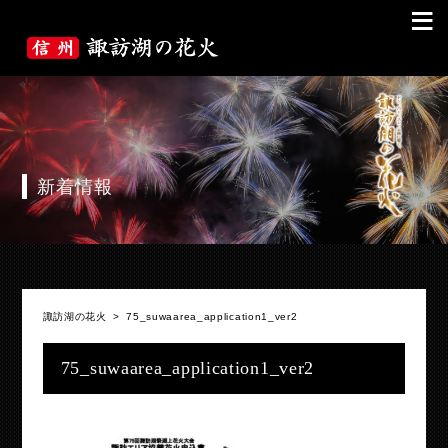
≡
新着情報
諏訪湖の花火
>
75_suwaarea_application1_ver2
75_suwaarea_application1_ver2