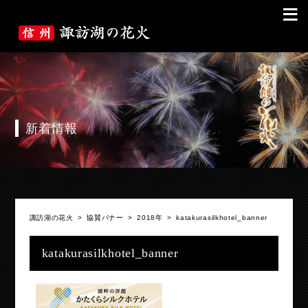
≡
新着情報
諏訪湖の花火
>
協賛バナー
>
2018年
>
katakurasilkhotel_banner
katakurasilkhotel_banner