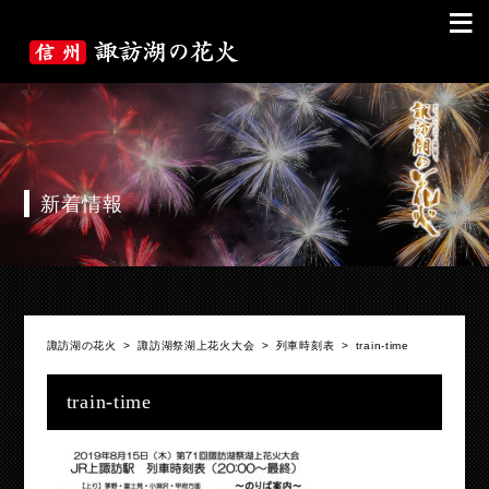
≡
新着情報
諏訪湖の花火
>
諏訪湖祭湖上花火大会
>
列車時刻表
>
train-time
train-time