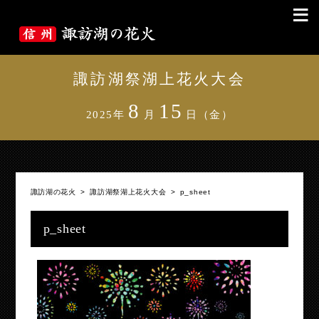
≡
諏訪湖祭湖上花火大会
8
15
2025年
月
日（金）
諏訪湖の花火
>
諏訪湖祭湖上花火大会
>
p_sheet
p_sheet