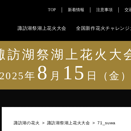
TOP
新着情報
注意事項
交
諏訪湖祭湖上花火大会
全国新作花火チャレンジ
諏訪湖祭湖上花火大
ご来場にあたって
その
8
15
よくある質問
花火ライブ配
2025年
月
日（金
チケット販売情報
報道・メディ
交通案内
注意事項
諏訪湖の花火
>
諏訪湖祭湖上花火大会
>
71_suwa