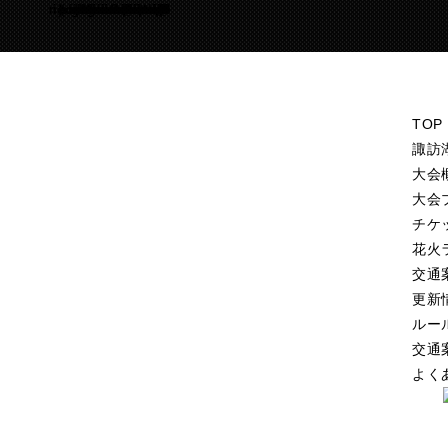
Warning
/home/suwakohanabi/suwako-hanabi.com/public_html/test.suwako-hanabi.com/wp-content/themes/suwako-hanabi_2018/footer.php
105
TOP
諏訪
大会
大会
チケ
花火
交通
更新
ルー
交通
よく