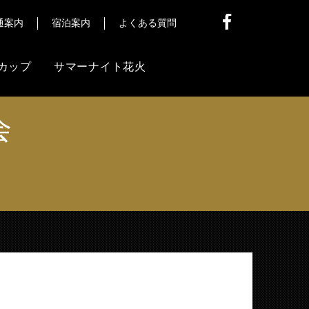
通案内
宿泊案内
よくある質問
カップ
サマーナイト花火
会
他
信
）
ア様