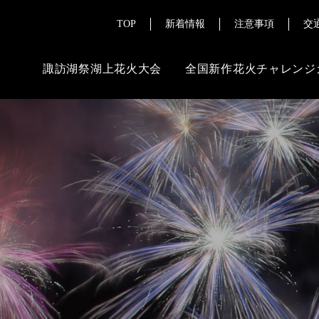
TOP
新着情報
注意事項
交
諏訪湖祭湖上花火大会
全国新作花火チャレンジ
ご来場にあたって
その
よくある質問
花火ライブ配
チケット販売情報
報道・メディ
交通案内
注意事項