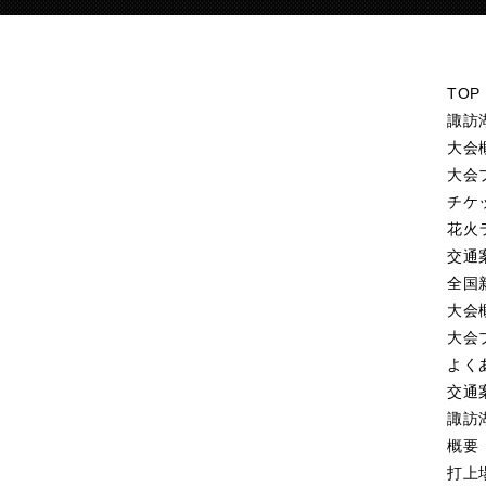
TOP
諏訪
大会
大会
チケ
花火
交通
全国
大会
大会
よく
交通
諏訪
概要
打上