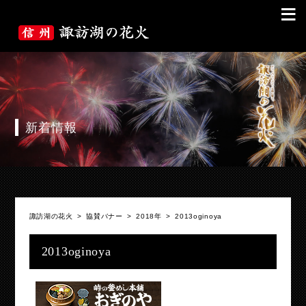
≡
新着情報
諏訪湖の花火
>
協賛バナー
>
2018年
>
2013oginoya
2013oginoya