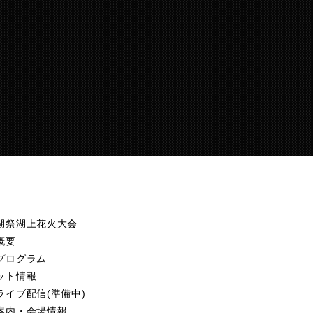
湖祭湖上花火大会
概要
プログラム
ット情報
ライブ配信(準備中)
案内・会場情報