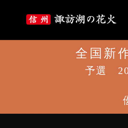
全国新作
大会について
大会概要
予選 2
大会プログラム
花火の歴史