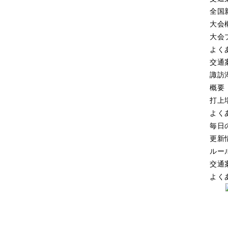
全国
大会
大会
よく
交通
諏訪
概要
打上
よく
毎日
更新
ルー
交通
よく