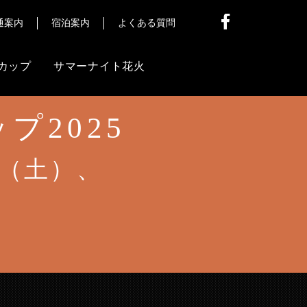
通案内
宿泊案内
よくある質問
カップ
サマーナイト花火
プ2025
他
信
日（土）、
ア様
）