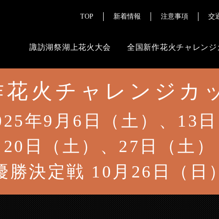
TOP
新着情報
注意事項
交
諏訪湖祭湖上花火大会
全国新作花火チャレンジ
花火チャレンジカッ
ご来場にあたって
その
よくある質問
花火ライブ配
025年9月6日（土）、13
チケット販売情報
報道・メディ
20日（土）、27日（土）
交通案内
優勝決定戦 10月26日（日
注意事項