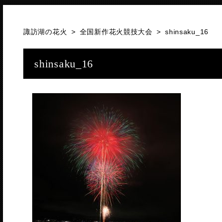
諏訪湖の花火
>
全国新作花火競技大会
>
shinsaku_16
shinsaku_16