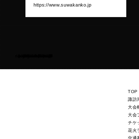
https://www.suwakanko.jp
Warning
/home/suwakohanabi/suwako-hanabi.com/public_html/test.suwako-hanabi.com/wp-content/themes/suwako-hanabi_2018/footer.php
50
TOP
諏訪
大会
大会
チケ
花火
交通