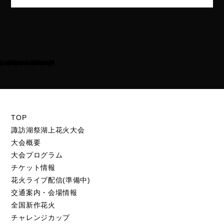
Warning
/home/suwakohanabi/suwako-hanabi.com/public_html/test.suwako-hanabi.com/wp-content/themes/suwako-hanabi_2018/footer.php
50
TOP
諏訪湖祭湖上花火大会
大会概要
大会プログラム
チケット情報
花火ライブ配信(準備中)
交通案内・会場情報
全国新作花火
チャレンジカップ