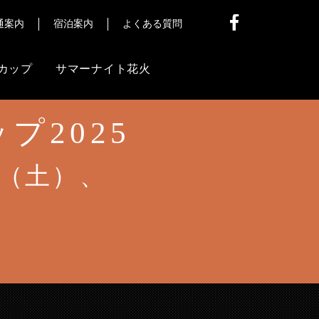
通案内
宿泊案内
よくある質問
カップ
サマーナイト花火
プ2025
他
信
日（土）、
ア様
）