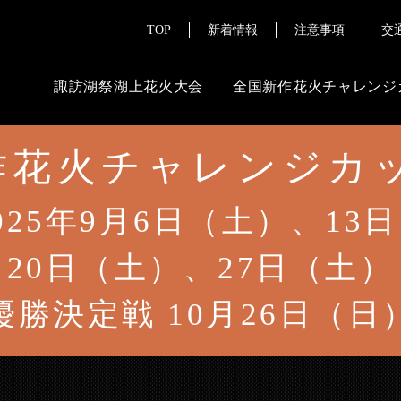
TOP
新着情報
注意事項
交
諏訪湖祭湖上花火大会
全国新作花火チャレンジ
花火チャレンジカッ
ご来場にあたって
その
よくある質問
花火ライブ配
025年9月6日（土）、13
チケット販売情報
報道・メディ
20日（土）、27日（土）
交通案内
優勝決定戦 10月26日（日
注意事項