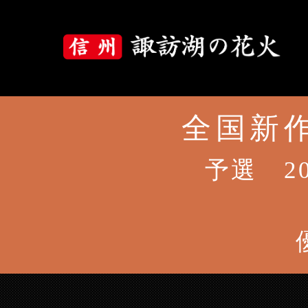
全国新作
大会について
大会概要
予選 2
大会プログラム
花火の歴史