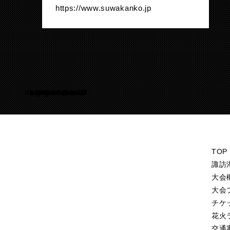
https://www.suwakanko.jp
Warning
/home/suwakohanabi/suwako-hanabi.com/public_html/test.suwako-hanabi.com/wp-content/themes/suwako-hanabi_2018/footer.php
50
TOP
諏訪
大会
大会
チケ
花火
交通