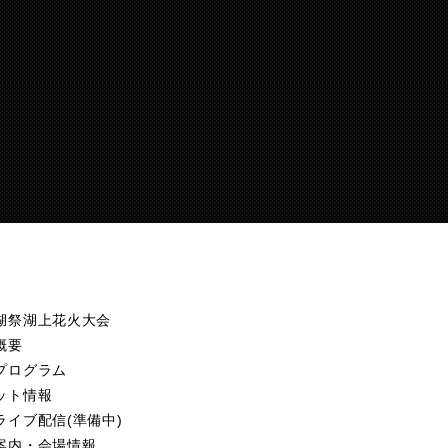
湖祭湖上花火大会
概要
プログラム
ット情報
ライブ配信(準備中)
案内・会場情報