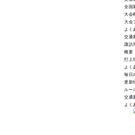
全国
大会
大会
よく
交通
諏訪
概要
打上
よく
毎日
更新
ルー
交通
よく