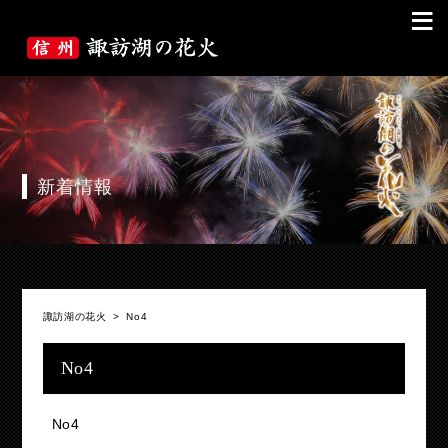
≡
新着情報
諏訪湖の花火
>
No4
No4
No4