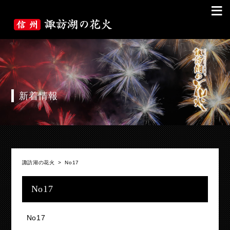
≡
新着情報
諏訪湖の花火
>
No17
No17
No17