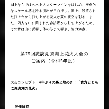
湖上ならではの水上大スターマインをはじめ、圧倒的
なスケール感を誇る演出が目白押し。湖上に設置され
た打上台から打ち上がる花火が夏の夜空を彩る。ま
た、四方を山に囲まれた諏訪湖から打ち上がるため、
その音は山に反響し体の芯まで響き、迫力満点。
第75回諏訪湖祭湖上花火大会の
ご案内（令和5年度）
大会コンセプト
4年ぶりの轟と煌めき！「貴方ととも
に諏訪湖の花火」
開催日時