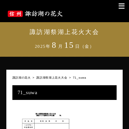
≡
諏訪湖祭湖上花火大会
8
15
2025年
月
日（金）
諏訪湖の花火
>
諏訪湖祭湖上花火大会
>
71_suwa
71_suwa