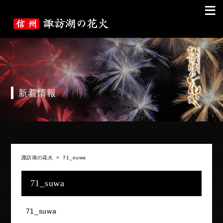
≡
新着情報
諏訪湖の花火
>
71_suwa
71_suwa
71_suwa