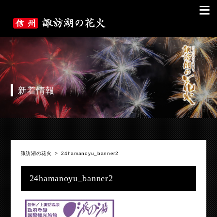
≡
新着情報
諏訪湖の花火
>
24hamanoyu_banner2
24hamanoyu_banner2