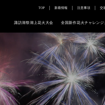
TOP
新着情報
注意事項
交
諏訪湖祭湖上花火大会
全国新作花火チャレンジ
ご来場にあたって
その
よくある質問
花火ライブ配
チケット販売情報
報道・メディ
交通案内
注意事項