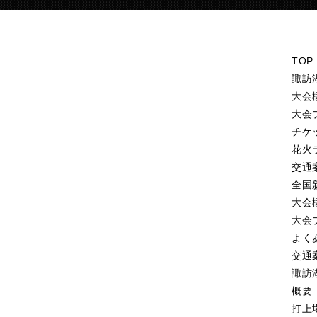
TOP
諏訪
大会
大会
チケ
花火
交通
全国
大会
大会
よく
交通
諏訪
概要
打上